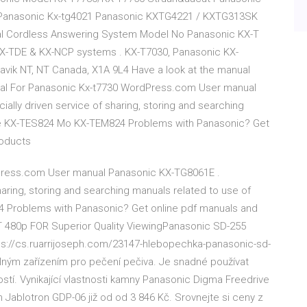
 Panasonic Kx-tg4021 Panasonic KXTG4221 / KXTG313SK
ital Cordless Answering System Model No Panasonic KX-T
 KX-TDE & KX-NCP systems . KX-T7030, Panasonic KX-
ik NT, NT Canada, X1A 9L4 Have a look at the manual
al For Panasonic Kx-t7730 WordPress.com User manual
ally driven service of sharing, storing and searching
re KX-TES824 Mo KX-TEM824 Problems with Panasonic? Get
roducts
dPress.com User manual Panasonic KX-TG8061E .
haring, storing and searching manuals related to use of
 Problems with Panasonic? Get online pdf manuals and
 480p FOR Superior Quality ViewingPanasonic SD-255
ps://cs.ruarrijoseph.com/23147-hlebopechka-panasonic-sd-
lným zařízením pro pečení pečiva. Je snadné používat
ností. Vynikající vlastnosti kamny Panasonic Digma Freedrive
 Jablotron GDP-06 již od od 3 846 Kč. Srovnejte si ceny z