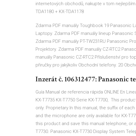
internetových obchodů, nakupte v tom nejlepší
TDA1180 + KX-TDA1178
Zdarma PDF manuály Toughbook 19 Panasonic L
Laptopy. Zdarma PDF manuály lineup Panasonic 
Zdarma PDF manuály PT-TW231RU Panasonic Pro
Projektory. Zdarma PDF manuály CZ-RTC2 Panason
manuály Panasonic CZ-RTC2 Příslušenství pro top
přiručky pro jakýkoliv Obchodní telefony. 20 Obc
Inzerát č. 106312477: Panasonic tel
Guía Manual de referencia rápida ONLINE En Li
KX-T7735 KX-T7750 Serie KX-T7700, This product
only. Proprietary In this manual, the suffix of ea
and the microphone are only available for KX-T77
this product and save this manual telephone, or 
T7730. Panasonic KX-T7730 Display System Teleph