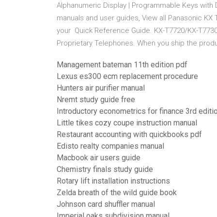
Alphanumeric Display | Programmable Keys with 
manuals and user guides, View all Panasonic KX
your Quick Reference Guide. KX-T7720/KX-T7730.
Proprietary Telephones. When you ship the produ
Management bateman 11th edition pdf
Lexus es300 ecm replacement procedure
Hunters air purifier manual
Nremt study guide free
Introductory econometrics for finance 3rd editi
Little tikes cozy coupe instruction manual
Restaurant accounting with quickbooks pdf
Edisto realty companies manual
Macbook air users guide
Chemistry finals study guide
Rotary lift installation instructions
Zelda breath of the wild guide book
Johnson card shuffler manual
Imperial oaks subdivision manual