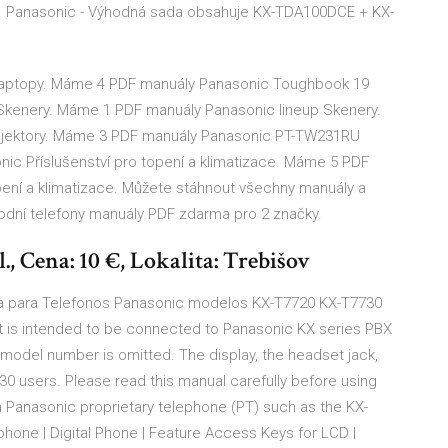
m. Panasonic - Výhodná sada obsahuje KX-TDA100DCE + KX-
aptopy. Máme 4 PDF manuály Panasonic Toughbook 19
Skenery. Máme 1 PDF manuály Panasonic lineup Skenery.
jektory. Máme 3 PDF manuály Panasonic PT-TW231RU
ic Příslušenství pro topení a klimatizace. Máme 5 PDF
ení a klimatizace. Můžete stáhnout všechny manuály a
hodní telefony manuály PDF zdarma pro 2 značky.
., Cena: 10 €, Lokalita: Trebišov
nea para Telefonos Panasonic modelos KX-T7720 KX-T7730
 is intended to be connected to Panasonic KX series PBX
ch model number is omitted. The display, the headset jack,
30 users. Please read this manual carefully before using
a Panasonic proprietary telephone (PT) such as the KX-
one | Digital Phone | Feature Access Keys for LCD |