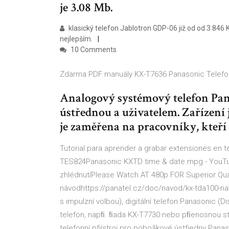
je 3.08 Mb.
klasický telefon Jablotron GDP-06 již od od 3 846 
nejlepším.
10 Comments
Zdarma PDF manuály KX-T7636 Panasonic Telefo
Analogový systémový telefon Pan
ústřednou a uživatelem. Zařízení
je zaměřena na pracovníky, kteří 
Tutorial para aprender a grabar extensiones en t
TES824Panasonic KXTD time & date.mpg - YouTub
zhlédnutíPlease Watch AT 480p FOR Superior Qu
návodhttps://panatel.cz/doc/navod/kx-tda100-nav
s impulzní volbou), digitální telefon Panasonic 
telefon, napﬁ. ﬁada KX-T7730 nebo pﬁenosnou st
telefonní pfiístroj pro poboãkové ústfiedny Pa