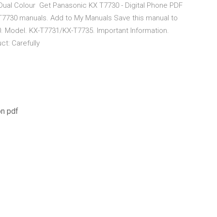
Dual Colour Get Panasonic KX T7730 - Digital Phone PDF
 T7730 manuals. Add to My Manuals Save this manual to
 Model. KX-T7731/KX-T7735. Important Information.
ct: Carefully
on pdf