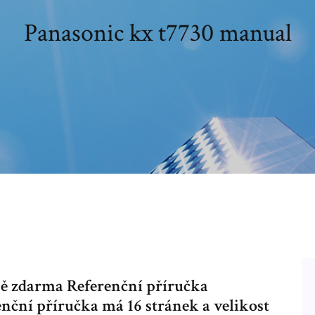
Panasonic kx t7730 manual
ně zdarma Referenční příručka
ční příručka má 16 stránek a velikost