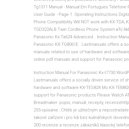
Tg1311 Manual - Manual Em Portugues Telefone
User Guide - Page 1. Operating Instructions Dig
Phone Compatibility Will NOT work with KX-TDA,
TGD322ALB Twin Cordless Phone System вЂ¦ Aklav
Panasonic Kx-Ta624 Advanced… Instruction Manu
Panasonic KX-TG8061E . Lastmanuals offers a soci
manuals related to use of hardware and softwa
online pdf manuals and support for Panasonic p
Instruction Manual For Panasonic Kx-t7730 Wor
Lastmanuals offers a socially driven service of s
hardware and software KX-TES824 Mo KX-TEM824
support for Panasonic products Please Watch AT
Breadmaker: popis, manuál, recepty, recenzehtt
255-opisanie…Chléb je užitečným a nepostradate
takové zařízení i pro lidi bez kulinářských doved
200 recenze a recenze zákazníků klasický telefon