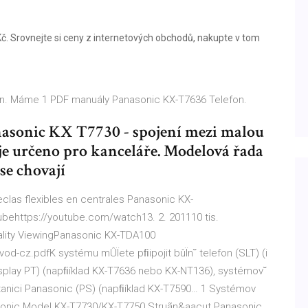
Kč. Srovnejte si ceny z internetových obchodů, nakupte v tom
n. Máme 1 PDF manuály Panasonic KX-T7636 Telefon.
asonic KX T7730 - spojení mezi malou
 je určeno pro kanceláře. Modelová řada
se chovají
eclas flexibles en centrales Panasonic KX-
ehttps://youtube.com/watch13. 2. 201110 tis.
ality ViewingPanasonic KX-TDA100
od-cz.pdfK systému mÛÏete pﬁipojit bûÏn˘ telefon (SLT) (i
(Display PT) (napﬁíklad KX-T7636 nebo KX-NT136), systémov˘
anici Panasonic (PS) (napﬁíklad KX-T7590… 1 Systémov
nasonic Model KX-T7730/KX-T7750 Struãn&aacut Panasonic